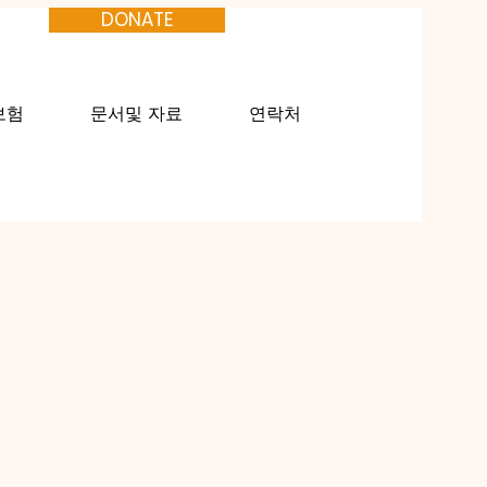
DONATE
보험
문서및 자료
연락처