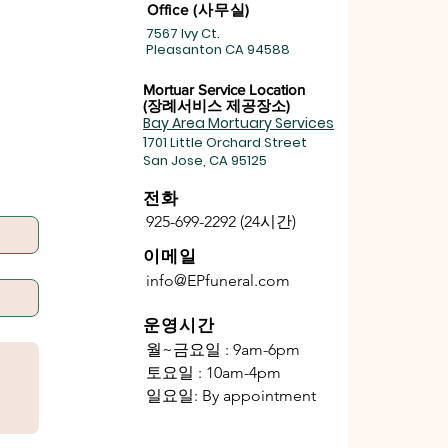
Office (사무실)
7567 Ivy Ct.
Pleasanton CA 94588
Mortuar
Service Location
​​(장례서비스 제공장소)
Bay Area Mortuary Services
1
701 Little Orchard Street
San Jose, CA 95125
전화
925-699-2292 (24시간)
이메일
info@EPfuneral.com
운영시간
월~금요일 : 9am-6pm
토요일 : 10am-4pm
일요일:
By appointment