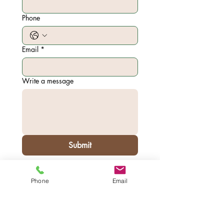
Phone
Email
*
Write a message
Submit
Phone
Email
7567 Ivy Ct.
Office
Pleasanton CA 94588
(사무실)