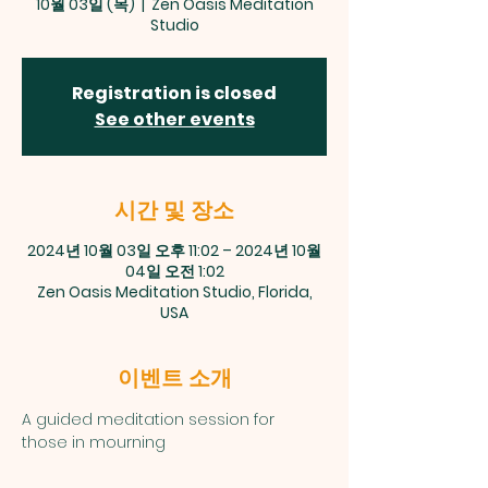
10월 03일 (목)
  |  
Zen Oasis Meditation
Studio
Registration is closed
See other events
시간 및 장소
2024년 10월 03일 오후 11:02 – 2024년 10월
04일 오전 1:02
Zen Oasis Meditation Studio, Florida,
USA
이벤트 소개
A guided meditation session for 
those in mourning